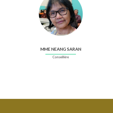
Madela
Madela
Madela
Madela
Madela
MME NEANG SARAN
Conseillère